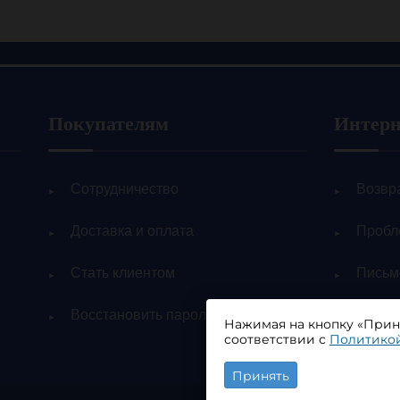
Покупателям
Интерн
Сотрудничество
Возвр
Доставка и оплата
Пробл
Стать клиентом
Письм
Восстановить пароль
Полит
Нажимая на кнопку «Приня
персо
соответствии с
Политикой
Принять