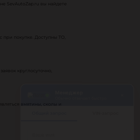
не SevAutoZap.ru вы найдете
с при покупке. Доступны ТО,
заявок круглосуточно,
Менеджер
×
Обычно отвечает быстро
являться вмятины, сколы и
Общий запрос
VIN-запрос