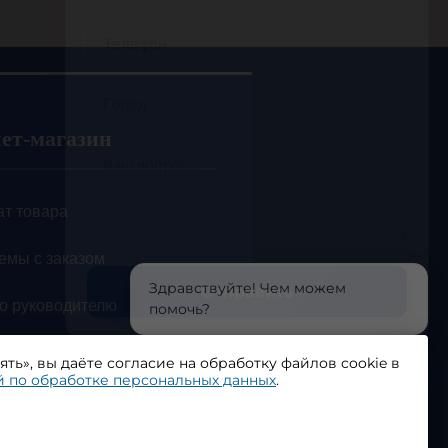
ет-магазин
ат товара
емы с заказом
Отправить
Здравствуйте! Чем можем
о руководителю
помочь?
ика по обработке
ть», вы даёте согласие на обработку файлов cookie в
?
нальных данных
 по обработке персональных данных
.