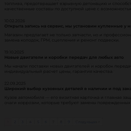
топлива, предотвращает взрывную детонацию и способст
качественные составы по доступной цене с возможность
10.02.2026
Открыта запись на сервис, мы установим купленные у н
Магазин предлагает не только запчасти, но и профессион
замена колодок, ГРМ, сцепления и ремонт подвески.
19.10.2025
Новые двигатели и коробки передач для любых авто
Мы начали поставки новых двигателей и коробок переда
индивидуальный расчет цены, гарантия качества.
22.09.2025
Широкий выбор кузовных деталей в наличии и под зака
Кузов автомобиля — его визитная карточка и главная за
очаги коррозии, которые требуют замены поврежденных
1
2
3
4
5
6
7
8
9
Следующая >