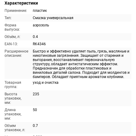
Характеристики
Применение:
пластик
Тип:
Смазка универсальная
Форма
аэрозоль
выпуска:
Объём, л:
0.4
EAN-13:
RK4346
Расширенное
Быстро и эффективно удаляет пыль, грязь, масляные и
описание:
никотиновые загрязнения. Защищает от старения и
выгорания, восстанавливает первоначальную
структуру, обладает антистатическим эффектом.
Предназначен для обработки пластиковых и
виниловых деталей салона. Подходит для молдингов и
бамперов. Обладает приятным ароматом клубники.
Товарная
уход и очистка
группа:
Высота
235
упаковки,
мм:
Длина
50
упаковки,
мм:
Объем
0.7
упаковки, л: