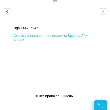
Bga 144235945
Bga
Смазка универсальная пластика Bga аэр ДиК
Сма
400мл
40
© Все права защищены.