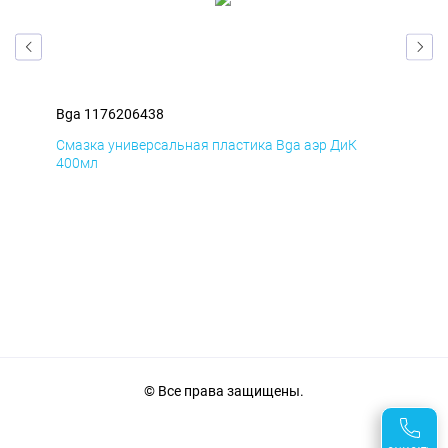
Bga 1176206438
Bga
Смазка универсальная пластика Bga аэр ДиК
Сма
400мл
40
© Все права защищены.