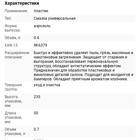
Характеристики
Применение:
пластик
Тип:
Смазка универсальная
Форма
аэрозоль
выпуска:
Объём, л:
0.4
EAN-13:
RK6379
Расширенное
Быстро и эффективно удаляет пыль, грязь, масляные и
описание:
никотиновые загрязнения. Защищает от старения и
выгорания, восстанавливает первоначальную
структуру, обладает антистатическим эффектом.
Предназначен для обработки пластиковых и
виниловых деталей салона. Подходит для молдингов и
бамперов. Обладает приятным ароматом клубники.
Товарная
уход и очистка
группа:
Высота
235
упаковки,
мм:
Длина
50
упаковки,
мм:
Объем
0.7
упаковки, л: