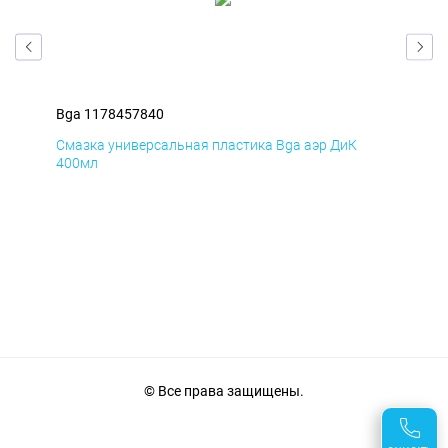
Bga 1178457840
Bga
Смазка универсальная пластика Bga аэр ДиК
Сма
400мл
40
© Все права защищены.