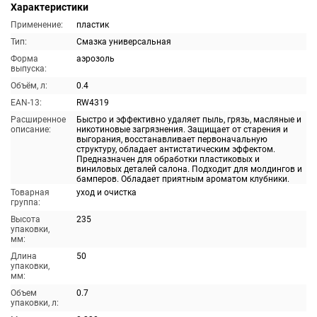
Характеристики
Применение:
пластик
Тип:
Смазка универсальная
Форма
аэрозоль
выпуска:
Объём, л:
0.4
EAN-13:
RW4319
Расширенное
Быстро и эффективно удаляет пыль, грязь, масляные и
описание:
никотиновые загрязнения. Защищает от старения и
выгорания, восстанавливает первоначальную
структуру, обладает антистатическим эффектом.
Предназначен для обработки пластиковых и
виниловых деталей салона. Подходит для молдингов и
бамперов. Обладает приятным ароматом клубники.
Товарная
уход и очистка
группа:
Высота
235
упаковки,
мм:
Длина
50
упаковки,
мм:
Объем
0.7
упаковки, л: