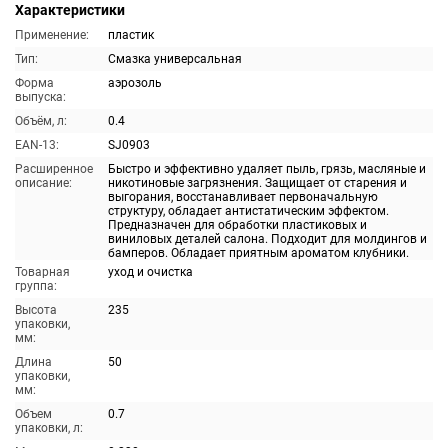
Характеристики
Применение:
пластик
Тип:
Смазка универсальная
Форма
аэрозоль
выпуска:
Объём, л:
0.4
EAN-13:
SJ0903
Расширенное
Быстро и эффективно удаляет пыль, грязь, масляные и
описание:
никотиновые загрязнения. Защищает от старения и
выгорания, восстанавливает первоначальную
структуру, обладает антистатическим эффектом.
Предназначен для обработки пластиковых и
виниловых деталей салона. Подходит для молдингов и
бамперов. Обладает приятным ароматом клубники.
Товарная
уход и очистка
группа:
Высота
235
упаковки,
мм:
Длина
50
упаковки,
мм:
Объем
0.7
упаковки, л: