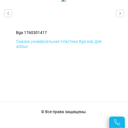
Bga 1760301417
Bga
Смазка универсальная пластика Bga аэр ДиК
Сма
400мл
40
© Все права защищены.