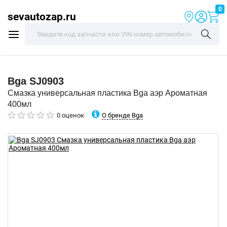
0
sevautozap.ru
Bga
SJ0903
Смазка универсальная пластика Bga аэр Ароматная
400мл
О бренде Bga
0 оценок